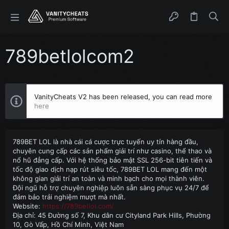
789betlolcom2
VanityCheats V2 has been released, you can read more
here
789BET LOL là nhà cái cá cược trực tuyến uy tín hàng đầu,
chuyên cung cấp các sản phẩm giải trí như casino, thể thao và
nổ hũ đẳng cấp. Với hệ thống bảo mật SSL 256-bit tiên tiến và
tốc độ giao dịch nạp rút siêu tốc, 789BET LOL mang đến một
không gian giải trí an toàn và minh bạch cho mọi thành viên.
Đội ngũ hỗ trợ chuyên nghiệp luôn sẵn sàng phục vụ 24/7 để
đảm bảo trải nghiệm mượt mà nhất.
Website:
https://789betlol.com/
Địa chỉ: 45 Đường số 7, Khu dân cư Cityland Park Hills, Phường
10, Gò Vấp, Hồ Chí Minh, Việt Nam