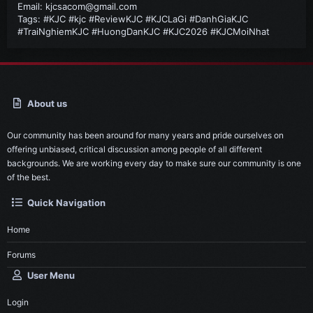
Email:
kjcsacom@gmail.com
Tags: #KJC #kjc #ReviewKJC #KJCLaGi #DanhGiaKJC
#TraiNghiemKJC #HuongDanKJC #KJC2026 #KJCMoiNhat
About us
Our community has been around for many years and pride ourselves on
offering unbiased, critical discussion among people of all different
backgrounds. We are working every day to make sure our community is one
of the best.
Quick Navigation
Home
Forums
User Menu
Login