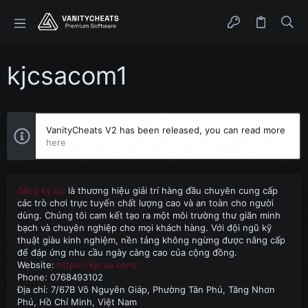
kjcsacom1
VanityCheats V2 has been released, you can read more
here
đăng ký kjc
là thương hiệu giải trí hàng đầu chuyên cung cấp
các trò chơi trực tuyến chất lượng cao và an toàn cho người
dùng. Chúng tôi cam kết tạo ra một môi trường thư giãn minh
bạch và chuyên nghiệp cho mọi khách hàng. Với đội ngũ kỹ
thuật giàu kinh nghiệm, nền tảng không ngừng được nâng cấp
để đáp ứng nhu cầu ngày càng cao của cộng đồng.
Website:
https://kjc.sa.com/
Phone: 0768493102
Địa chỉ: 7/67B Võ Nguyên Giáp, Phường Tân Phú, Tăng Nhơn
Phú, Hồ Chí Minh, Việt Nam