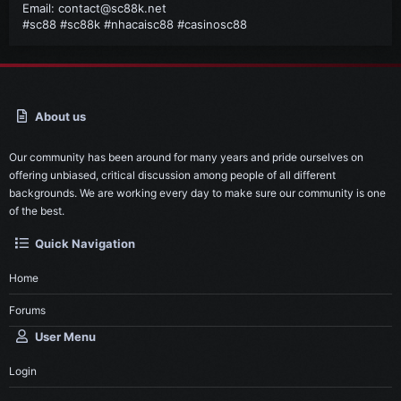
Email:
contact@sc88k.net
#sc88 #sc88k #nhacaisc88 #casinosc88
About us
Our community has been around for many years and pride ourselves on
offering unbiased, critical discussion among people of all different
backgrounds. We are working every day to make sure our community is one
of the best.
Quick Navigation
Home
Forums
User Menu
Login